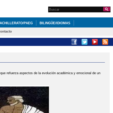
Search this site
Formulario de
búsqueda
ACHILLERATO/PAEG
BILINGÜE/IDIOMAS
ontacto
CATIVA IES AZUER
PRÉSTAMO DE LIBROS
) que refuerza aspectos de la evolución académica y emocional de un