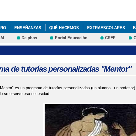
Pasar al
contenido
principal
TRO
ENSEÑANZAS
QUÉ HACEMOS
EXTRAESCOLARES
B
LM
Delphos
Portal Educación
CRFP
C
NTACIÓN
EDUCACIÓN
P.A.E.G.
P.A.E.G.
PLATAFORMA EDU
CER SI ME PRESENTO A PAEG?
ma de tutorías personalizadas "Mentor"
Mentor" es un programa de turorías personalizadas (un alumno - un profesor
o se orserve esa necesidad.