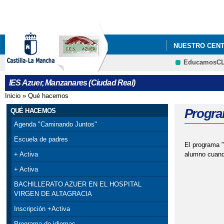
NUESTRO CEN
EducamosC
BLOG DE ORIE
IES Azuer, Manzanares (Ciudad Real)
¿QUE DEBO HA
Inicio
»
Qué hacemos
Se encuentra usted aquí
Progra
QUÉ HACEMOS
Agenda "Caminando Juntos"
Escuela de padres
El programa "
alumno cuand
+ Activa
+ Activa
BACHILLERATO AZUER EN EL HOSPITAL
VIRGEN DE ALTAGRACIA
Inscripción +Activa
Programa de idiomas