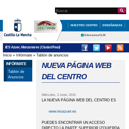
Pasar al
contenido
Search this site
Formulario de
principal
búsqueda
NUESTRO CENTRO
ENSEÑANZAS
QUÉ HACEMOS
EXTRAESCOLARES
EducamosCLM
Delphos
BACHILLERATO/PAEG
IES Azuer, Manzanares (Ciudad Real)
Portal Educación
BILINGÜE/IDIOMAS
Inicio
»
Infórmate
»
Tablón de anuncios
Se encuentra usted aquí
CRFP
Contacto
NUEVA PÁGINA WEB
INFÓRMATE
BLOG DE ORIENTACIÓN
Tablón de
EDUCACIÓN
P.A.E.G.
P.A.E.G.
DEL CENTRO
Anuncios
PLATAFORMA EDUCATIVA IES AZUER
PRÉSTAMO DE LIBROS
Miércoles, 3 Junio, 2015
LA NUEVA PÁGINA WEB DEL CENTRO ES
¿QUE DEBO HACER SI ME PRESENTO A
www.iesazuer.es
PAEG?
PUEDES ENCONTRAR UN ACCESO
DIRECTO LA PARTE SUPERIOR IZQUIERDA