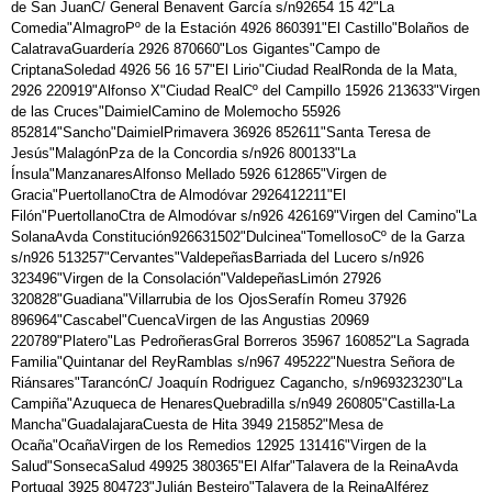
de San JuanC/ General Benavent García s/n92654 15 42"La
Comedia"AlmagroPº de la Estación 4926 860391"El Castillo"Bolaños de
CalatravaGuardería 2926 870660"Los Gigantes"Campo de
CriptanaSoledad 4926 56 16 57"El Lirio"Ciudad RealRonda de la Mata,
2926 220919"Alfonso X"Ciudad RealCº del Campillo 15926 213633"Virgen
de las Cruces"DaimielCamino de Molemocho 55926
852814"Sancho"DaimielPrimavera 36926 852611"Santa Teresa de
Jesús"MalagónPza de la Concordia s/n926 800133"La
Ínsula"ManzanaresAlfonso Mellado 5926 612865"Virgen de
Gracia"PuertollanoCtra de Almodóvar 2926412211"El
Filón"PuertollanoCtra de Almodóvar s/n926 426169"Virgen del Camino"La
SolanaAvda Constitución926631502"Dulcinea"TomellosoCº de la Garza
s/n926 513257"Cervantes"ValdepeñasBarriada del Lucero s/n926
323496"Virgen de la Consolación"ValdepeñasLimón 27926
320828"Guadiana"Villarrubia de los OjosSerafín Romeu 37926
896964"Cascabel"CuencaVirgen de las Angustias 20969
220789"Platero"Las PedroñerasGral Borreros 35967 160852"La Sagrada
Familia"Quintanar del ReyRamblas s/n967 495222"Nuestra Señora de
Riánsares"TarancónC/ Joaquín Rodriguez Cagancho, s/n969323230"La
Campiña"Azuqueca de HenaresQuebradilla s/n949 260805"Castilla-La
Mancha"GuadalajaraCuesta de Hita 3949 215852"Mesa de
Ocaña"OcañaVirgen de los Remedios 12925 131416"Virgen de la
Salud"SonsecaSalud 49925 380365"El Alfar"Talavera de la ReinaAvda
Portugal 3925 804723"Julián Besteiro"Talavera de la ReinaAlférez