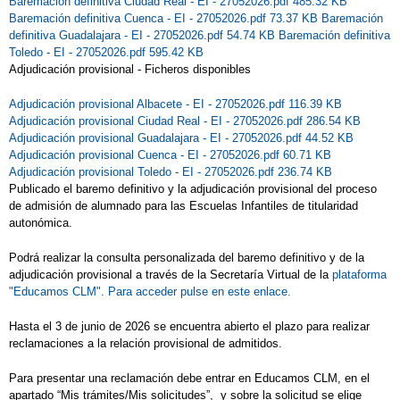
Baremación definitiva Ciudad Real - EI - 27052026.pdf 485.32 KB
Baremación definitiva Cuenca - EI - 27052026.pdf 73.37 KB
Baremación
definitiva Guadalajara - EI - 27052026.pdf 54.74 KB
Baremación definitiva
Toledo - EI - 27052026.pdf 595.42 KB
Adjudicación provisional - Ficheros disponibles
Adjudicación provisional Albacete - EI - 27052026.pdf 116.39 KB
Adjudicación provisional Ciudad Real - EI - 27052026.pdf 286.54 KB
Adjudicación provisional Guadalajara - EI - 27052026.pdf 44.52 KB
Adjudicación provisional Cuenca - EI - 27052026.pdf 60.71 KB
Adjudicación provisional Toledo - EI - 27052026.pdf 236.74 KB
Publicado el baremo definitivo y la adjudicación provisional del proceso
de admisión de alumnado para las Escuelas Infantiles de titularidad
autonómica.
Podrá realizar la consulta personalizada del baremo definitivo y de la
adjudicación provisional a través de la Secretaría Virtual de la
plataforma
"Educamos CLM". Para acceder pulse en este enlace.
Hasta el 3 de junio de 2026 se encuentra abierto el plazo para realizar
reclamaciones a la relación provisional de admitidos.
Para presentar una reclamación debe entrar en Educamos CLM, en el
apartado “Mis trámites/Mis solicitudes”, y sobre la solicitud se elige