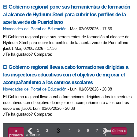
El Gobierno regional pone sus herramientas de formación
al alcance de Hydnum Steel para cubrir los perfiles de la
acería verde de Puertollano
Novedades del Portal de Educación
-
Mar, 02/06/2026 - 17:36
El Gobierno regional pone sus herramientas de formación al alcance de
Hydnum Steel para cubrir los perfiles de la acería verde de Puertollano
jlao01 Mar, 02/06/2026 - 17:36
¿Te ha gustado? Comparte:
El Gobierno regional lleva a cabo formaciones dirigidas a
los inspectores educativos con el objetivo de mejorar el
acompañamiento a los centros escolares
Novedades del Portal de Educación
-
Lun, 01/06/2026 - 20:38
El Gobierno regional lleva a cabo formaciones dirigidas a los inspectores
educativos con el objetivo de mejorar el acompañamiento a los centros
escolares jlao01 Lun, 01/06/2026 - 20:38
¿Te ha gustado? Comparte:
Páginas
3
‹
1
2
4
5
6
7
siguiente
«
última »
anterior
›
primera