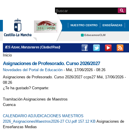
Pasar al
contenido
Search this site
Formulario de
principal
búsqueda
NUESTRO CENTRO
ENSEÑANZAS
QUÉ HACEMOS
EXTRAESCOLARES
EducamosCLM
Delphos
BACHILLERATO/PAEG
IES Azuer, Manzanares (Ciudad Real)
Portal Educación
BILINGÜE/IDIOMAS
Inicio
Se encuentra usted aquí
CRFP
Contacto
Asignaciones de Profesorado. Curso 2026/2027
BLOG DE ORIENTACIÓN
Novedades del Portal de Educación
-
Mié, 17/06/2026 - 08:26
EDUCACIÓN
P.A.E.G.
P.A.E.G.
Asignaciones de Profesorado. Curso 2026/2027 ccps27 Mié, 17/06/2026 -
08:26
PLATAFORMA EDUCATIVA IES AZUER
¿Te ha gustado? Comparte:
PRÉSTAMO DE LIBROS
Tramitación Asignaciones de Maestros
¿QUE DEBO HACER SI ME PRESENTO A
Cuenca
PAEG?
CALENDARIO ADJUDICACIONES MAESTROS
2026_AsignacionesMaestros2026-27 CU.pdf 157.12 KB
Asignaciones de
Enseñanzas Medias