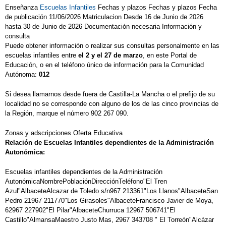
Enseñanza
Escuelas Infantiles
Fechas y plazos Fechas y plazos Fecha
de publicación 11/06/2026 Matriculacion Desde 16 de Junio de 2026
hasta 30 de Junio de 2026 Documentación necesaria Información y
consulta
Puede obtener información o realizar sus consultas personalmente en las
escuelas infantiles entre
el 2 y el 27 de marzo
, en este Portal de
Educación, o en el teléfono único de información para la Comunidad
Autónoma:
012
Si desea llamarnos desde fuera de Castilla-La Mancha o el prefijo de su
localidad no se corresponde con alguno de los de las cinco provincias de
la Región, marque el número 902 267 090.
Zonas y adscripciones Oferta Educativa
Relación de Escuelas Infantiles dependientes de la Administración
Autonómica:
Escuelas infantiles dependientes de la Administración
AutonómicaNombrePoblaciónDirecciónTeléfono"El Tren
Azul"AlbaceteAlcazar de Toledo s/n967 213361"Los Llanos"AlbaceteSan
Pedro 21967 211770"Los Girasoles"AlbaceteFrancisco Javier de Moya,
62967 227902"El Pilar"AlbaceteChurruca 12967 506741"El
Castillo"AlmansaMaestro Justo Mas, 2967 343708 " El Torreón"Alcázar